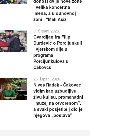
donosi dvije nove zone
i velika koncertna
imena, a u duhovnoj
zoni i “Mali Asiz”
8. Srpanj 2026.
Gvardijan fra Filip
Đurđević o Porcijunkuli
i vjerskom dijelu
programa
Porcijunkulova u
Čakovcu
25. Lipanj 2026.
Nives Radek - Čakovec
vidim kao uzbudljivu
živu kulisu, promenadni
„muzej na otvorenom”,
a svaki posjetitelj dio je
njegova „postava”