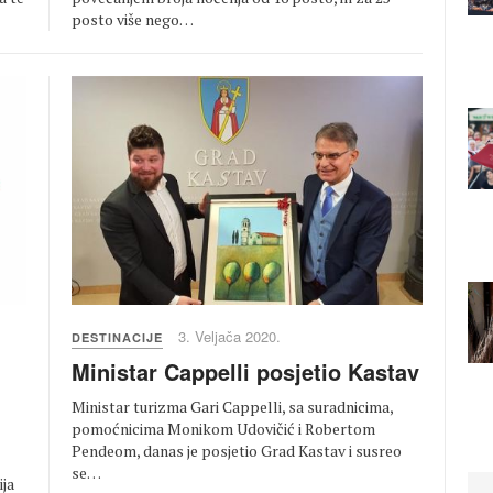
posto više nego…
3. Veljača 2020.
DESTINACIJE
Ministar Cappelli posjetio Kastav
Ministar turizma Gari Cappelli, sa suradnicima,
pomoćnicima Monikom Udovičić i Robertom
Pendeom, danas je posjetio Grad Kastav i susreo
se…
ija