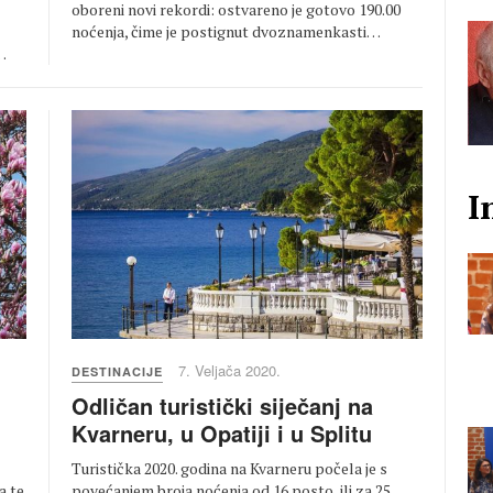
oboreni novi rekordi: ostvareno je gotovo 190.00
noćenja, čime je postignut dvoznamenkasti…
…
I
7. Veljača 2020.
DESTINACIJE
Odličan turistički siječanj na
Kvarneru, u Opatiji i u Splitu
Turistička 2020. godina na Kvarneru počela je s
povećanjem broja noćenja od 16 posto, ili za 25
a te