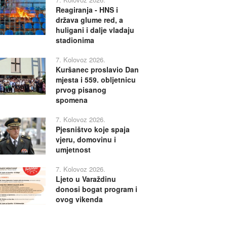
Reagiranja - HNS i
država glume red, a
huligani i dalje vladaju
stadionima
7. Kolovoz 2026.
Kuršanec proslavio Dan
mjesta i 559. obljetnicu
prvog pisanog
spomena
7. Kolovoz 2026.
Pjesništvo koje spaja
vjeru, domovinu i
umjetnost
7. Kolovoz 2026.
Ljeto u Varaždinu
donosi bogat program i
ovog vikenda