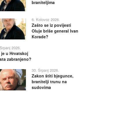
braniteljima
6. Kolovoz 2026.
Zašto se iz povijesti
Oluje briše general Ivan
Korade?
 Srpanj 2026.
 je u Hrvatskoj
sta zabranjeno?
30. Srpanj 2026.
Zakon štiti bjegunce,
branitelji trunu na
sudovima