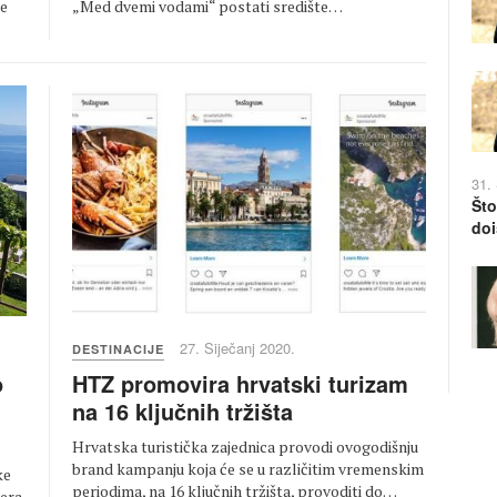
„Med dvemi vodami“ postati središte…
ne
31.
Što
doi
27. Siječanj 2020.
DESTINACIJE
HTZ promovira hrvatski turizam
o
na 16 ključnih tržišta
Hrvatska turistička zajednica provodi ovogodišnju
brand kampanju koja će se u različitim vremenskim
ke
periodima, na 16 ključnih tržišta, provoditi do…
era,