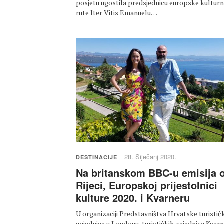
posjetu ugostila predsjednicu europske kultur
rute Iter Vitis Emanuelu…
28. Siječanj 2020.
DESTINACIJE
Na britanskom BBC-u emisija 
Rijeci, Europskoj prijestolnici
kulture 2020. i Kvarneru
U organizaciji Predstavništva Hrvatske turistič
zajednice u Londonu, turističkih zajednica Kvarn