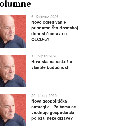
olumne
6. Kolovoz 2026.
Novo određivanje
prioriteta: Što Hrvatskoj
donosi članstvo u
OECD-u?
15. Srpanj 2026.
Hrvatska na raskrižju
vlastite budućnosti
29. Lipanj 2026.
Nova geopolitička
strategija - Po čemu se
vrednuje gospodarski
položaj neke države?