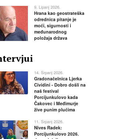
9. Lipanj 2026.
Hrana kao geostrateška
odrednica pitanje je
moći, sigurnosti i
međunarodnog
položaja država
ntervjui
14. Srpanj 2026.
Gradonačelnica Ljerka
Cividini - Dobro došli na
naš festival
Porcijunkulovo kada
Čakovec i Međimurje
žive punim plućima
11. Srpanj 2026.
Nives Radek:
Porcijunkulovo 2026.