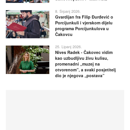
8. Srpanj 2026.
Gvardijan fra Filip Đurđević o
Porcijunkuli i vjerskom dijelu
programa Porcijunkulova u
Čakovcu
25. Lipanj 2026.
Nives Radek - Čakovec vidim
kao uzbudljivu živu kulisu,
promenadni „muzej na
otvorenom”, a svaki posjetitelj
dio je njegova „postava”