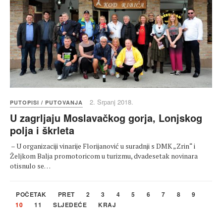
2. Srpanj 2018.
PUTOPISI / PUTOVANJA
U zagrljaju Moslavačkog gorja, Lonjskog
polja i škrleta
– U organizaciji vinarije Florijanović u suradnji s DMK „Zrin“ i
Željkom Balja promotoricom u turizmu, dvadesetak novinara
otisnulo se…
POČETAK
PRET
2
3
4
5
6
7
8
9
10
11
SLJEDEĆE
KRAJ