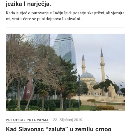
jezika I narječja.
Kada je riječ o putovanju u Indiju ljudi postaju skeptični, ali vjerujte
mi, vratit ćete se puni dojmova I zahvalni…
22. Siječanj 2019.
PUTOPISI / PUTOVANJA
Kad Slavonac “zaluta” u zemlju crnog