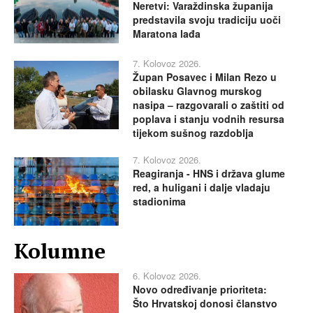
Neretvi: Varaždinska županija
predstavila svoju tradiciju uoči
Maratona lađa
7. Kolovoz 2026.
Župan Posavec i Milan Rezo u
obilasku Glavnog murskog
nasipa – razgovarali o zaštiti od
poplava i stanju vodnih resursa
tijekom sušnog razdoblja
7. Kolovoz 2026.
Reagiranja - HNS i država glume
red, a huligani i dalje vladaju
stadionima
Kolumne
6. Kolovoz 2026.
Novo određivanje prioriteta:
Što Hrvatskoj donosi članstvo