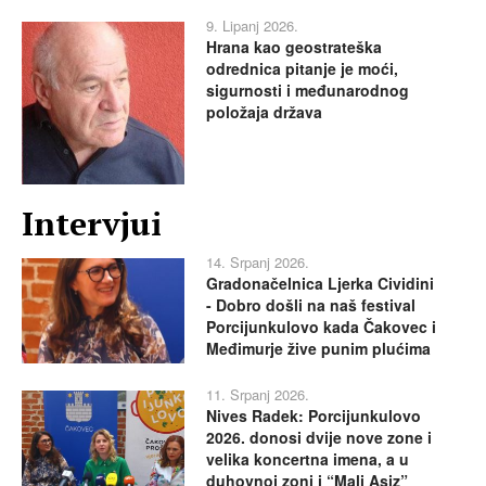
9. Lipanj 2026.
Hrana kao geostrateška
odrednica pitanje je moći,
sigurnosti i međunarodnog
položaja država
Intervjui
14. Srpanj 2026.
Gradonačelnica Ljerka Cividini
- Dobro došli na naš festival
Porcijunkulovo kada Čakovec i
Međimurje žive punim plućima
11. Srpanj 2026.
Nives Radek: Porcijunkulovo
2026. donosi dvije nove zone i
velika koncertna imena, a u
duhovnoj zoni i “Mali Asiz”