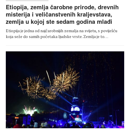
Etiopija, zemlja čarobne prirode, drevnih
misterija i veličanstvenih kraljevstava,
zemlja u kojoj ste sedam godina mlađi
Etiopija je jedna od najčarobnijih zemalja na svijetu, s poviješću
koja seže do samih početaka ljudske vrste. Zemlja je to…