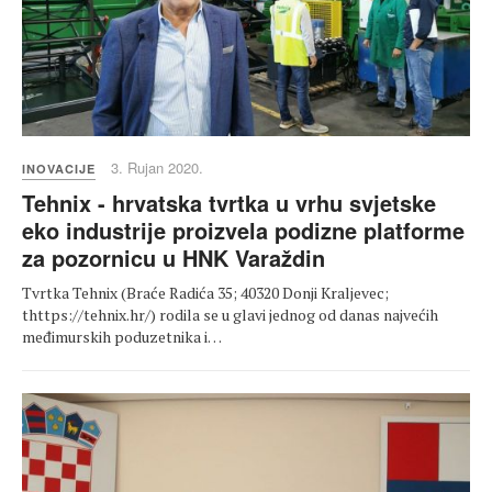
3. Rujan 2020.
INOVACIJE
Tehnix - hrvatska tvrtka u vrhu svjetske
eko industrije proizvela podizne platforme
za pozornicu u HNK Varaždin
Tvrtka Tehnix (Braće Radića 35; 40320 Donji Kraljevec;
thttps://tehnix.hr/) rodila se u glavi jednog od danas najvećih
međimurskih poduzetnika i…