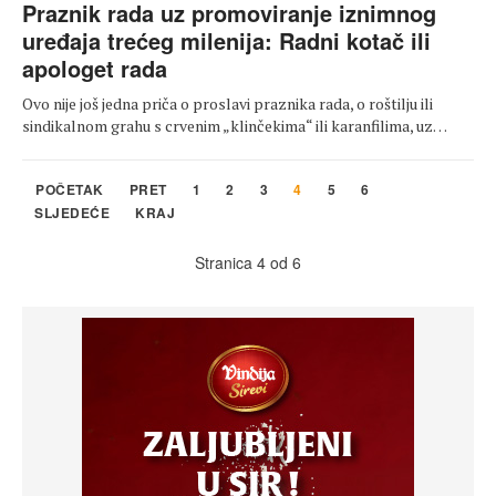
Praznik rada uz promoviranje iznimnog
uređaja trećeg milenija: Radni kotač ili
apologet rada
Ovo nije još jedna priča o proslavi praznika rada, o roštilju ili
sindikalnom grahu s crvenim „klinčekima“ ili karanfilima, uz…
POČETAK
PRET
1
2
3
4
5
6
SLJEDEĆE
KRAJ
Stranica 4 od 6