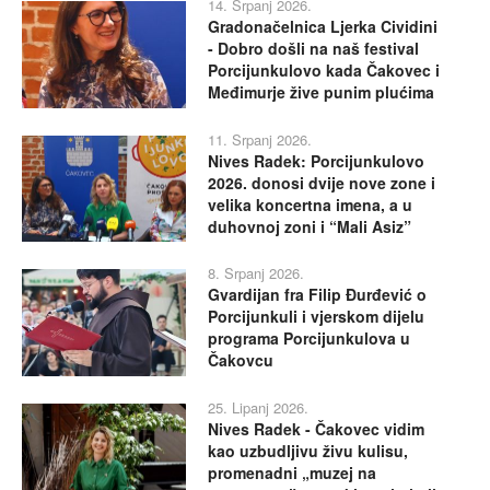
14. Srpanj 2026.
Gradonačelnica Ljerka Cividini
- Dobro došli na naš festival
Porcijunkulovo kada Čakovec i
Međimurje žive punim plućima
11. Srpanj 2026.
Nives Radek: Porcijunkulovo
2026. donosi dvije nove zone i
velika koncertna imena, a u
duhovnoj zoni i “Mali Asiz”
8. Srpanj 2026.
Gvardijan fra Filip Đurđević o
Porcijunkuli i vjerskom dijelu
programa Porcijunkulova u
Čakovcu
25. Lipanj 2026.
Nives Radek - Čakovec vidim
kao uzbudljivu živu kulisu,
promenadni „muzej na