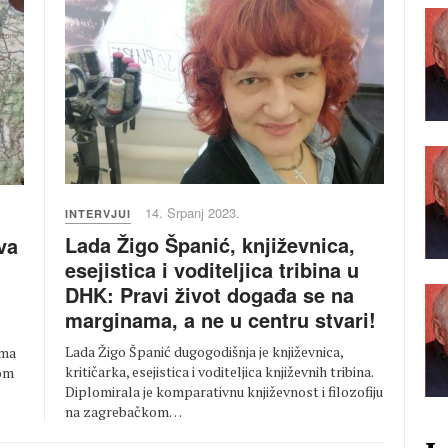
14. Srpanj 2023.
INTERVJUI
Lada Žigo Španić, književnica,
va
esejistica i voditeljica tribina u
DHK: Pravi život događa se na
marginama, a ne u centru stvari!
Lada Žigo Španić dugogodišnja je književnica,
ema
kritičarka, esejistica i voditeljica književnih tribina.
kom
Diplomirala je komparativnu književnost i filozofiju
na zagrebačkom…