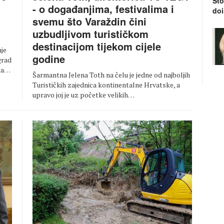
Što
- o događanjima, festivalima i
doi
svemu što Varaždin čini
uzbudljivom turističkom
destinacijom tijekom cijele
nje
godine
grad
čka…
Šarmantna Jelena Toth na čelu je jedne od najboljih
Turističkih zajednica kontinentalne Hrvatske, a
upravo joj je uz početke velikih…