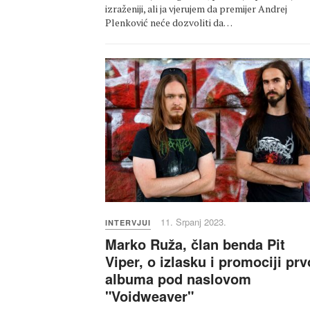
izraženiji, ali ja vjerujem da premijer Andrej
Plenković neće dozvoliti da…
11. Srpanj 2023.
INTERVJUI
Marko Ruža, član benda Pit
Viper, o izlasku i promociji pr
albuma pod naslovom
"Voidweaver"