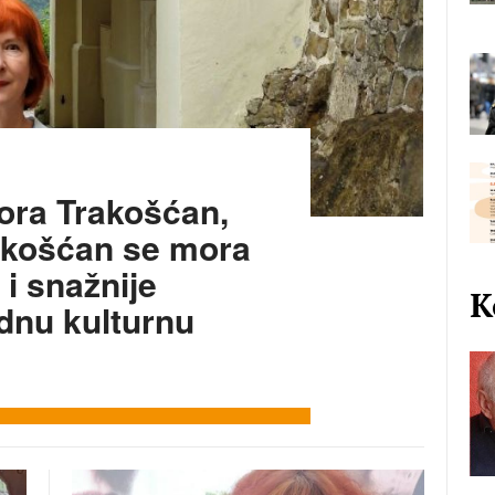
ora Trakošćan,
akošćan se mora
i i snažnije
K
dnu kulturnu