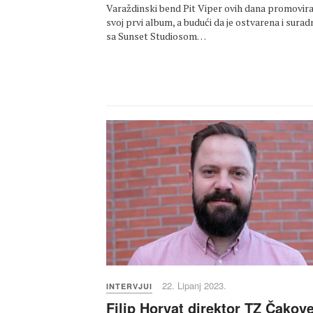
Varaždinski bend Pit Viper ovih dana promovir
svoj prvi album, a budući da je ostvarena i surad
sa Sunset Studiosom…
22. Lipanj 2023.
INTERVJUI
Filip Horvat direktor TZ Čakov