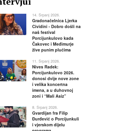
ntervjui
14. Srpanj 2026.
Gradonačelnica Ljerka
Cividini - Dobro došli na
naš festival
Porcijunkulovo kada
Čakovec i Međimurje
žive punim plućima
11. Srpanj 2026.
Nives Radek:
Porcijunkulovo 2026.
donosi dvije nove zone
i velika koncertna
imena, a u duhovnoj
zoni i “Mali Asiz”
8. Srpanj 2026.
Gvardijan fra Filip
Đurđević o Porcijunkuli
i vjerskom dijelu
programa