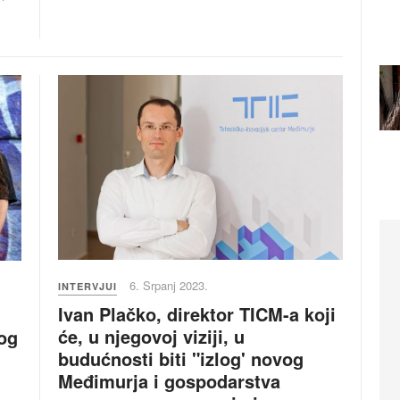
6. Srpanj 2023.
INTERVJUI
Ivan Plačko, direktor TICM-a koji
će, u njegovoj viziji, u
vog
budućnosti biti "izlog' novog
Međimurja i gospodarstva