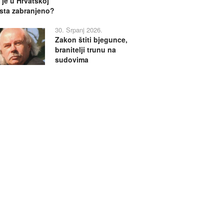
 je u Hrvatskoj
sta zabranjeno?
30. Srpanj 2026.
Zakon štiti bjegunce,
branitelji trunu na
sudovima