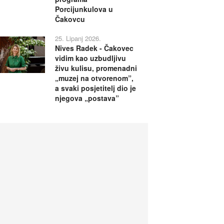
Porcijunkulova u
Čakovcu
25. Lipanj 2026.
Nives Radek - Čakovec
vidim kao uzbudljivu
živu kulisu, promenadni
„muzej na otvorenom”,
a svaki posjetitelj dio je
njegova „postava”