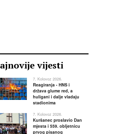
ajnovije vijesti
7. Kolovoz 2026.
Reagiranja - HNS i
država glume red, a
huligani i dalje vladaju
stadionima
7. Kolovoz 2026.
Kuršanec proslavio Dan
mjesta i 559. obljetnicu
prvog pisanog