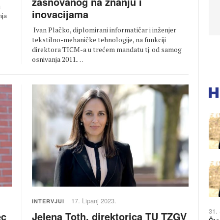
zasnovanog na znanju i
a
inovacijama
nja
Ivan Plačko, diplomirani informatičar i inženjer
tekstilno-mehaničke tehnologije, na funkciji
direktora TICM-a u trećem mandatu tj. od samog
osnivanja 2011.…
17. Lipanj 2023.
INTERVJUI
31.
Jelena Toth, direktorica TU TZGV
ec