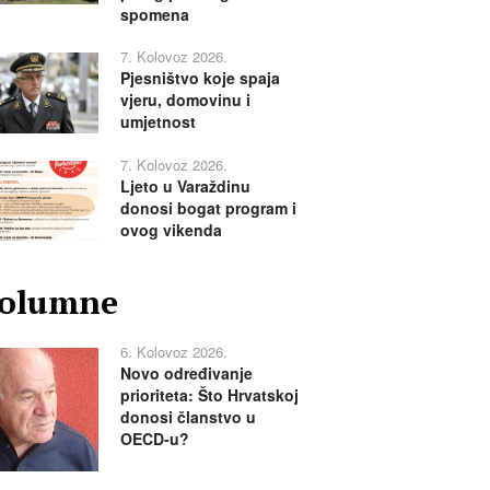
spomena
7. Kolovoz 2026.
Pjesništvo koje spaja
vjeru, domovinu i
umjetnost
7. Kolovoz 2026.
Ljeto u Varaždinu
donosi bogat program i
ovog vikenda
olumne
6. Kolovoz 2026.
Novo određivanje
prioriteta: Što Hrvatskoj
donosi članstvo u
OECD-u?