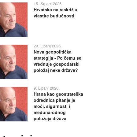
15. Srpanj 2026.
Hrvatska na raskrižju
vlastite budućnosti
29. Lipanj 2026.
Nova geopolitička
strategija - Po čemu se
vrednuje gospodarski
položaj neke države?
9. Lipanj 2026.
Hrana kao geostrateška
odrednica pitanje je
moći, sigurnosti i
međunarodnog
položaja država