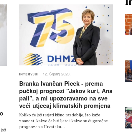
I
12. Srpanj 2023.
INTERVJUI
Branka Ivančan Picek - prema
pučkoj prognozi "Jakov kuri, Ana
pali", a mi upozoravamo na sve
veći utjecaj klimatskih promjena
mo
Koliko će još trajati kišno razdoblje, što kaže
znanost, kakvo će biti ljeto i kakve su dugoročne
prognoze za Hrvatsku…
 još