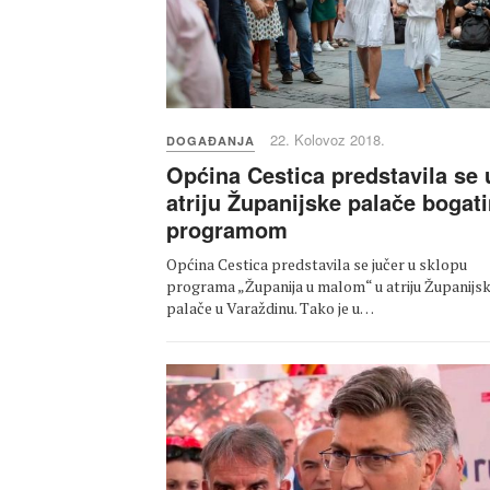
22. Kolovoz 2018.
DOGAĐANJA
Općina Cestica predstavila se 
atriju Županijske palače bogat
programom
Općina Cestica predstavila se jučer u sklopu
programa „Županija u malom“ u atriju Županijs
palače u Varaždinu. Tako je u…