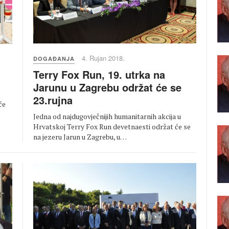
4. Rujan 2018.
DOGAĐANJA
Terry Fox Run, 19. utrka na
Jarunu u Zagrebu održat će se
23.rujna
će
Jedna od najdugovječnijih humanitarnih akcija u
Hrvatskoj Terry Fox Run devetnaesti održat će se
na jezeru Jarun u Zagrebu, u…