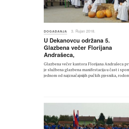
3. Rujan 2018.
DOGAĐANJA
U Dekanovcu održana 5.
Glazbena večer Florijana
Andrašeca,
Glazbena večer kantora Florijana Andrašeca pr
je službena glazbena manifestacija u čast i sp
jednom od najznačajnijih pučkih pjesnika, rod