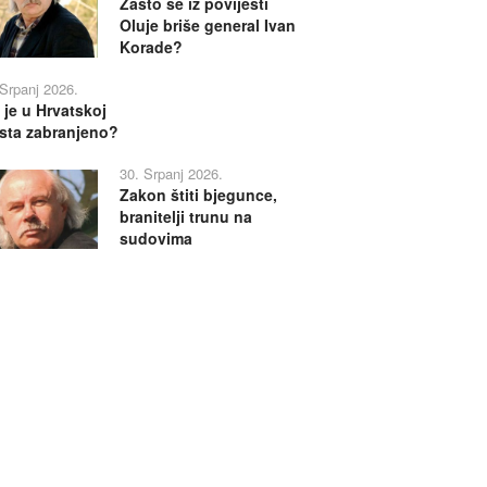
Zašto se iz povijesti
Oluje briše general Ivan
Korade?
 Srpanj 2026.
 je u Hrvatskoj
sta zabranjeno?
30. Srpanj 2026.
Zakon štiti bjegunce,
branitelji trunu na
sudovima