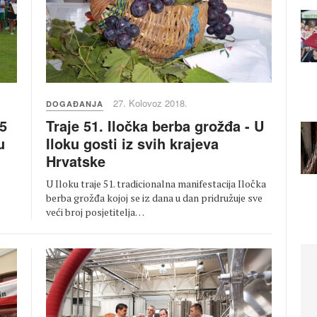
27. Kolovoz 2018.
DOGAĐANJA
Traje 51. Iločka berba grožđa - U
15
Iloku gosti iz svih krajeva
u
Hrvatske
U Iloku traje 51. tradicionalna manifestacija Iločka
berba grožđa kojoj se iz dana u dan pridružuje sve
veći broj posjetitelja…