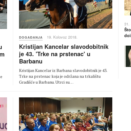
31.
Što
doi
19. Kolovoz 2018.
DOGAĐANJA
Kristijan Kancelar slavodobitnik
u
je 43. 'Trke na prstenac' u
im
Barbanu
Kristijan Kancelar iz Barbana slavodobitnik je 43.
Trke na prstenac koja je održana na trkalištu
ke
Gradišće u Barbanu. Utrci su…