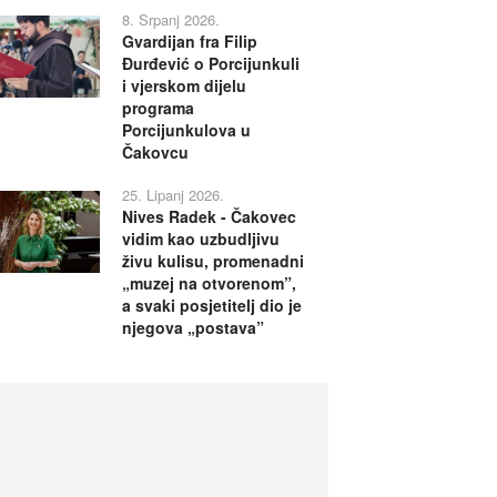
8. Srpanj 2026.
Gvardijan fra Filip
Đurđević o Porcijunkuli
i vjerskom dijelu
programa
Porcijunkulova u
Čakovcu
25. Lipanj 2026.
Nives Radek - Čakovec
vidim kao uzbudljivu
živu kulisu, promenadni
„muzej na otvorenom”,
a svaki posjetitelj dio je
njegova „postava”