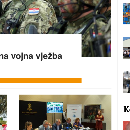
a vojna vježba
K