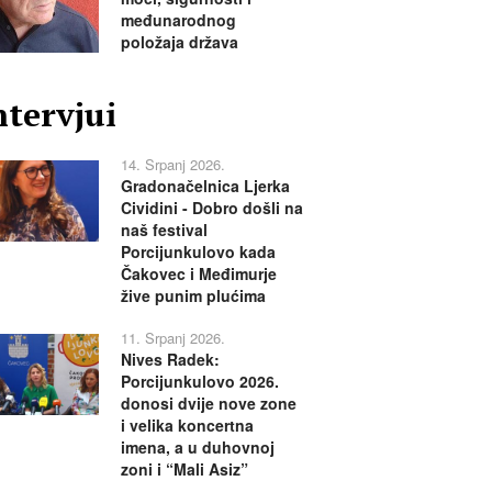
međunarodnog
položaja država
ntervjui
14. Srpanj 2026.
Gradonačelnica Ljerka
Cividini - Dobro došli na
naš festival
Porcijunkulovo kada
Čakovec i Međimurje
žive punim plućima
11. Srpanj 2026.
Nives Radek:
Porcijunkulovo 2026.
donosi dvije nove zone
i velika koncertna
imena, a u duhovnoj
zoni i “Mali Asiz”