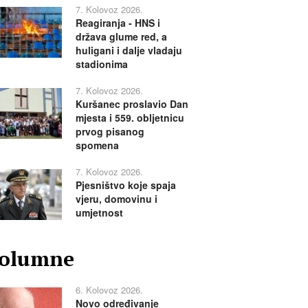
7. Kolovoz 2026.
Reagiranja - HNS i
država glume red, a
huligani i dalje vladaju
stadionima
7. Kolovoz 2026.
Kuršanec proslavio Dan
mjesta i 559. obljetnicu
prvog pisanog
spomena
7. Kolovoz 2026.
Pjesništvo koje spaja
vjeru, domovinu i
umjetnost
olumne
6. Kolovoz 2026.
Novo određivanje