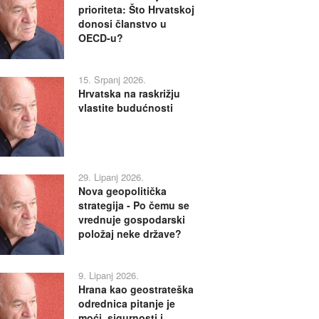
prioriteta: Što Hrvatskoj
donosi članstvo u
OECD-u?
15. Srpanj 2026.
Hrvatska na raskrižju
vlastite budućnosti
29. Lipanj 2026.
Nova geopolitička
strategija - Po čemu se
vrednuje gospodarski
položaj neke države?
9. Lipanj 2026.
Hrana kao geostrateška
odrednica pitanje je
moći, sigurnosti i