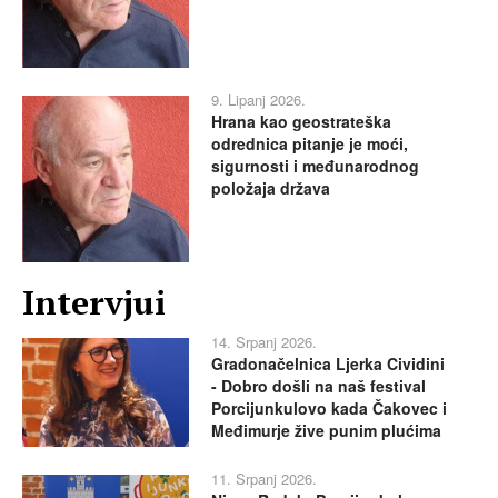
9. Lipanj 2026.
Hrana kao geostrateška
odrednica pitanje je moći,
sigurnosti i međunarodnog
položaja država
Intervjui
14. Srpanj 2026.
Gradonačelnica Ljerka Cividini
- Dobro došli na naš festival
Porcijunkulovo kada Čakovec i
Međimurje žive punim plućima
11. Srpanj 2026.