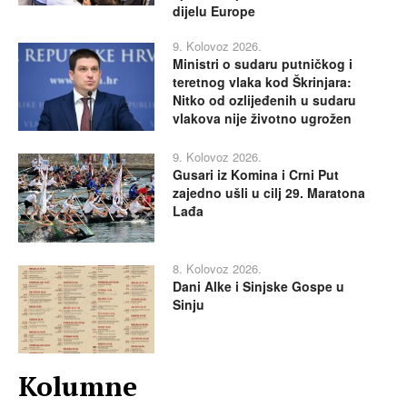
dijelu Europe
9. Kolovoz 2026.
Ministri o sudaru putničkog i
teretnog vlaka kod Škrinjara:
Nitko od ozlijeđenih u sudaru
vlakova nije životno ugrožen
9. Kolovoz 2026.
Gusari iz Komina i Crni Put
zajedno ušli u cilj 29. Maratona
Lađa
8. Kolovoz 2026.
Dani Alke i Sinjske Gospe u
Sinju
Kolumne