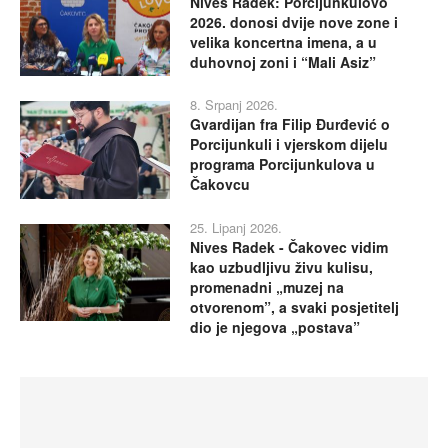
Nives Radek: Porcijunkulovo
2026. donosi dvije nove zone i
velika koncertna imena, a u
duhovnoj zoni i “Mali Asiz”
8. Srpanj 2026.
Gvardijan fra Filip Đurđević o
Porcijunkuli i vjerskom dijelu
programa Porcijunkulova u
Čakovcu
25. Lipanj 2026.
Nives Radek - Čakovec vidim
kao uzbudljivu živu kulisu,
promenadni „muzej na
otvorenom”, a svaki posjetitelj
dio je njegova „postava”