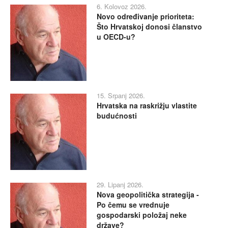
6. Kolovoz 2026.
Novo određivanje prioriteta:
Što Hrvatskoj donosi članstvo
u OECD-u?
15. Srpanj 2026.
Hrvatska na raskrižju vlastite
budućnosti
29. Lipanj 2026.
Nova geopolitička strategija -
Po čemu se vrednuje
gospodarski položaj neke
države?