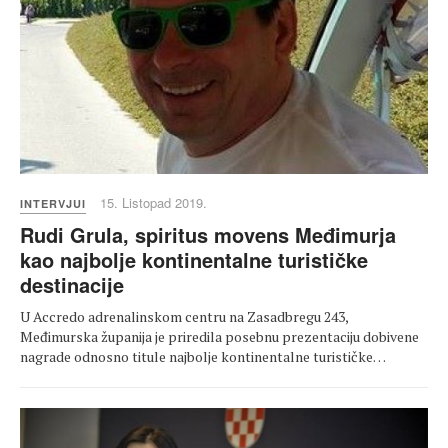
15. Listopad 2019.
INTERVJUI
Rudi Grula, spiritus movens Međimurja
kao najbolje kontinentalne turističke
destinacije
U Accredo adrenalinskom centru na Zasadbregu 243,
Međimurska županija je priredila posebnu prezentaciju dobivene
nagrade odnosno titule najbolje kontinentalne turističke…