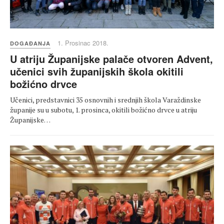
1. Prosinac 2018.
DOGAĐANJA
U atriju Županijske palače otvoren Advent,
učenici svih županijskih škola okitili
božićno drvce
Učenici, predstavnici 35 osnovnih i srednjih škola Varaždinske
županije su u subotu, 1. prosinca, okitili božićno drvce u atriju
Županijske…