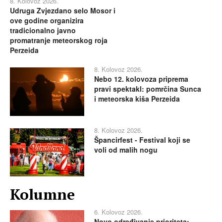
8. Kolovoz 2026.
Udruga Zvjezdano selo Mosor i
ove godine organizira
tradicionalno javno
promatranje meteorskog roja
Perzeida
8. Kolovoz 2026.
Nebo 12. kolovoza priprema
pravi spektakl: pomrčina Sunca
i meteorska kiša Perzeida
8. Kolovoz 2026.
Špancirfest - Festival koji se
voli od malih nogu
Kolumne
6. Kolovoz 2026.
Novo određivanje prioriteta: