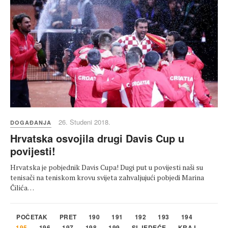
26. Studeni 2018.
DOGAĐANJA
Hrvatska osvojila drugi Davis Cup u
povijesti!
Hrvatska je pobjednik Davis Cupa! Dugi put u povijesti naši su
tenisači na teniskom krovu svijeta zahvaljujući pobjedi Marina
Čilića…
POČETAK
PRET
190
191
192
193
194
195
196
197
198
199
SLJEDEĆE
KRAJ