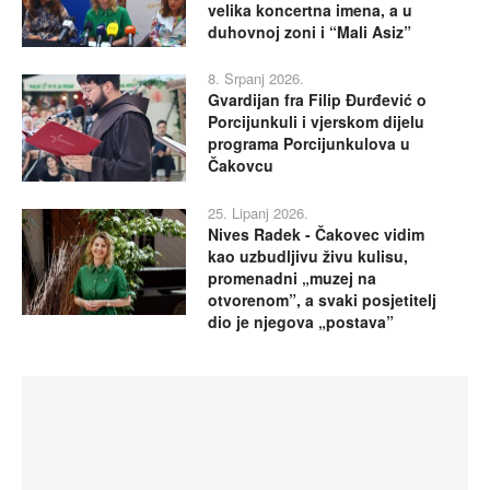
velika koncertna imena, a u
duhovnoj zoni i “Mali Asiz”
8. Srpanj 2026.
Gvardijan fra Filip Đurđević o
Porcijunkuli i vjerskom dijelu
programa Porcijunkulova u
Čakovcu
25. Lipanj 2026.
Nives Radek - Čakovec vidim
kao uzbudljivu živu kulisu,
promenadni „muzej na
otvorenom”, a svaki posjetitelj
dio je njegova „postava”