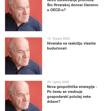
Što Hrvatskoj donosi članstvo
u OECD-u?
15. Srpanj 2026.
Hrvatska na raskrižju vlastite
budućnosti
29. Lipanj 2026.
Nova geopolitička strategija -
Po čemu se vrednuje
gospodarski položaj neke
države?