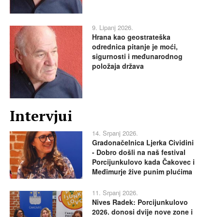
9. Lipanj 2026.
Hrana kao geostrateška
odrednica pitanje je moći,
sigurnosti i međunarodnog
položaja država
Intervjui
14. Srpanj 2026.
Gradonačelnica Ljerka Cividini
- Dobro došli na naš festival
Porcijunkulovo kada Čakovec i
Međimurje žive punim plućima
11. Srpanj 2026.
Nives Radek: Porcijunkulovo
2026. donosi dvije nove zone i